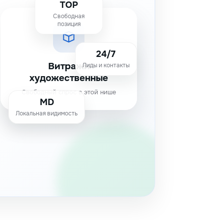
TOP
Свободная
позиция
24/7
Витражи
Лиды и контакты
художественные
Свободный спрос в этой нише
MD
Локальная видимость