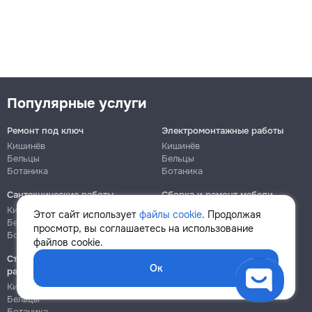
Популярные услуги
Ремонт под ключ
Электромонтажные работы
Кишинёв
Кишинёв
Бельцы
Бельцы
Ботаника
Ботаника
Сантехнические работы
Сборка и ремонт мебели
Кишинёв
Кишинёв
Этот сайт использует
файлы cookie
. Продолжая
Бельцы
Бельцы
просмотр, вы соглашаетесь на использование
Ботаника
Ботаника
файлов cookie.
Строительно-монтажные
Ок
работы
Кишинёв
Бельцы
Ботаника