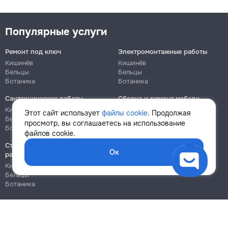
Популярные услуги
Ремонт под ключ
Электромонтажные работы
Кишинёв
Кишинёв
Бельцы
Бельцы
Ботаника
Ботаника
Сантехнические работы
Сборка и ремонт мебели
Кишинёв
Кишинёв
Этот сайт использует
файлы cookie
. Продолжая
Бельцы
Бельцы
просмотр, вы соглашаетесь на использование
Ботаника
Ботаника
файлов cookie.
Строительно-монтажные
Ок
работы
Кишинёв
Бельцы
Ботаника
Блог