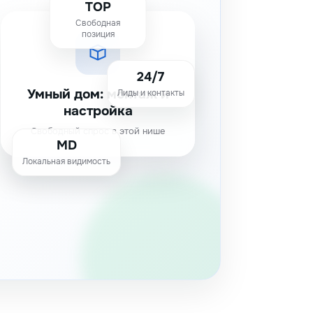
TOP
Свободная
позиция
24/7
Умный дом: монтаж и
Лиды и контакты
настройка
Свободный спрос в этой нише
MD
Локальная видимость