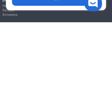
работы
Кишинёв
Бельцы
Ботаника
Блог
Правила
Цены на услуги
Помощь
Политика конфиденциальности
Cookies
Напиши в поддержку
info@remont.md
SRL "Br Team Pro"