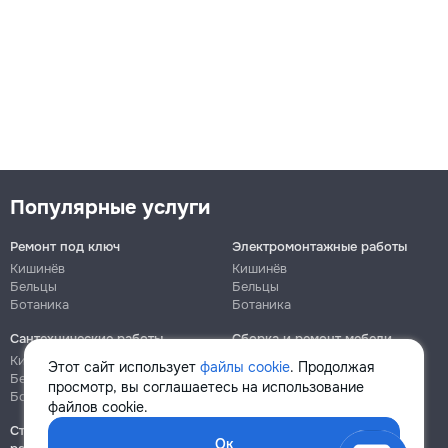
Популярные услуги
Ремонт под ключ
Электромонтажные работы
Кишинёв
Кишинёв
Бельцы
Бельцы
Ботаника
Ботаника
Сантехнические работы
Сборка и ремонт мебели
Кишинёв
Кишинёв
Этот сайт использует
файлы cookie
. Продолжая
Бельцы
Бельцы
просмотр, вы соглашаетесь на использование
Ботаника
Ботаника
файлов cookie.
Строительно-монтажные
Ок