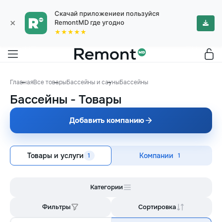
Скачай приложениеи пользуйся
×
RemontMD где угодно
★★★★★
Главная
Все товары
Бассейны и сауны
Бассейны
Бассейны
-
Товары
Добавить компанию
Товары и услуги
Компании
1
1
Категории
Фильтры
Сортировка