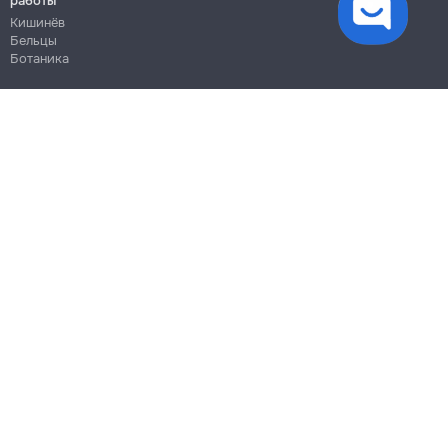
работы
Кишинёв
Бельцы
Ботаника
Блог
Правила
Цены на услуги
Помощь
Политика конфиденциальности
Cookies
Напиши в поддержку
info@remont.md
SRL "Br Team Pro"