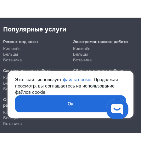
Популярные услуги
Ремонт под ключ
Электромонтажные работы
Кишинёв
Кишинёв
Бельцы
Бельцы
Ботаника
Ботаника
Сантехнические работы
Сборка и ремонт мебели
Кишинёв
Кишинёв
Этот сайт использует
файлы cookie
. Продолжая
Бельцы
Бельцы
просмотр, вы соглашаетесь на использование
Ботаника
Ботаника
файлов cookie.
Строительно-монтажные
Ок
работы
Кишинёв
Бельцы
Ботаника