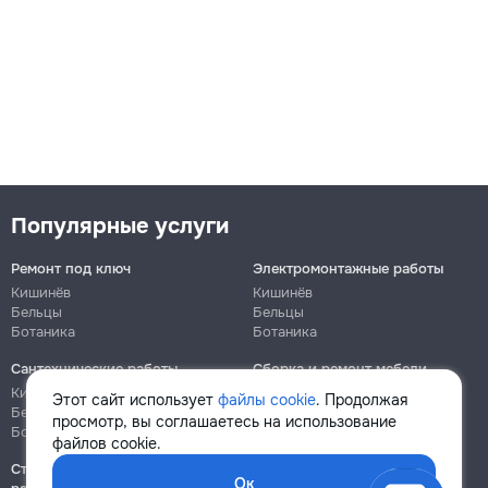
Популярные услуги
Ремонт под ключ
Электромонтажные работы
Кишинёв
Кишинёв
Бельцы
Бельцы
Ботаника
Ботаника
Сантехнические работы
Сборка и ремонт мебели
Кишинёв
Кишинёв
Этот сайт использует
файлы cookie
. Продолжая
Бельцы
Бельцы
просмотр, вы соглашаетесь на использование
Ботаника
Ботаника
файлов cookie.
Строительно-монтажные
Ок