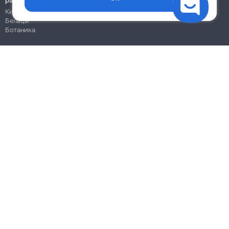
работы
Кишинёв
Бельцы
Ботаника
Блог
Правила
Цены на услуги
Помощь
Политика конфиденциальности
Cookies
Напиши в поддержку
info@remont.md
SRL "Br Team Pro"