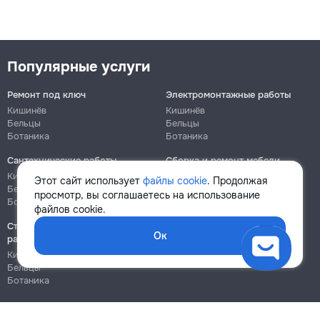
Популярные услуги
Ремонт под ключ
Электромонтажные работы
Кишинёв
Кишинёв
Бельцы
Бельцы
Ботаника
Ботаника
Сантехнические работы
Сборка и ремонт мебели
Кишинёв
Кишинёв
Этот сайт использует
файлы cookie
. Продолжая
Бельцы
Бельцы
просмотр, вы соглашаетесь на использование
Ботаника
Ботаника
файлов cookie.
Строительно-монтажные
Ок
работы
Кишинёв
Бельцы
Ботаника