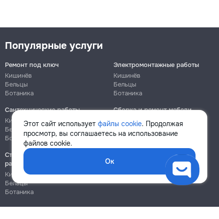
Популярные услуги
Ремонт под ключ
Электромонтажные работы
Кишинёв
Кишинёв
Бельцы
Бельцы
Ботаника
Ботаника
Сантехнические работы
Сборка и ремонт мебели
Кишинёв
Кишинёв
Этот сайт использует
файлы cookie
. Продолжая
Бельцы
Бельцы
просмотр, вы соглашаетесь на использование
Ботаника
Ботаника
файлов cookie.
Строительно-монтажные
Ок
работы
Кишинёв
Бельцы
Ботаника