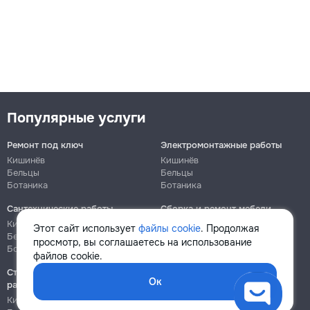
Популярные услуги
Ремонт под ключ
Электромонтажные работы
Кишинёв
Кишинёв
Бельцы
Бельцы
Ботаника
Ботаника
Сантехнические работы
Сборка и ремонт мебели
Кишинёв
Кишинёв
Этот сайт использует
файлы cookie
. Продолжая
Бельцы
Бельцы
просмотр, вы соглашаетесь на использование
Ботаника
Ботаника
файлов cookie.
Строительно-монтажные
Ок
работы
Кишинёв