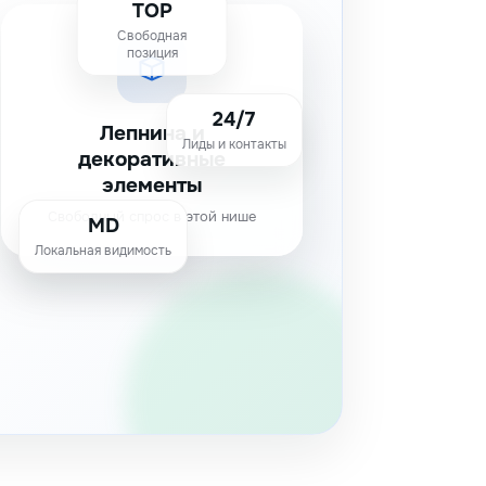
TOP
Свободная
позиция
24/7
Лепнина и
Лиды и контакты
декоративные
элементы
Свободный спрос в этой нише
MD
Локальная видимость