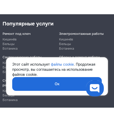
Популярные услуги
Ремонт под ключ
Электромонтажные работы
Кишинёв
Кишинёв
Бельцы
Бельцы
Ботаника
Ботаника
Сантехнические работы
Сборка и ремонт мебели
Кишинёв
Кишинёв
Этот сайт использует
файлы cookie
. Продолжая
Бельцы
Бельцы
просмотр, вы соглашаетесь на использование
Ботаника
Ботаника
файлов cookie.
Строительно-монтажные
Ок
работы
Кишинёв
Бельцы
Ботаника