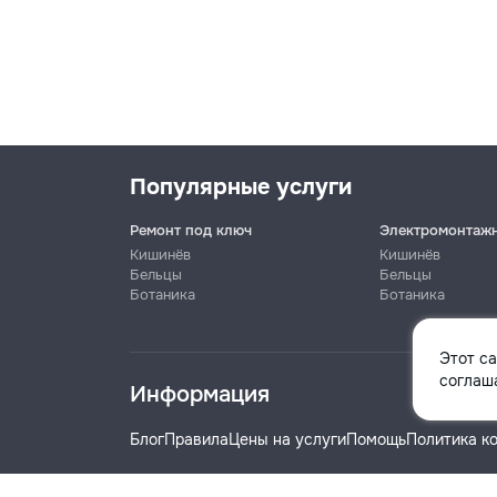
Популярные услуги
Ремонт под ключ
Электромонтаж
Кишинёв
Кишинёв
Бельцы
Бельцы
Ботаника
Ботаника
Имя
Этот с
соглаша
Информация
Телефон
Блог
Правила
Цены на услуги
Помощь
Политика к