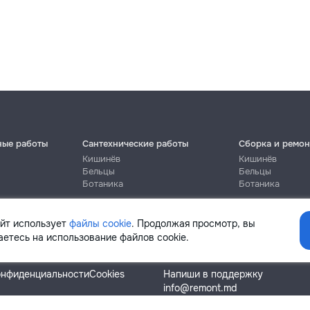
ные работы
Сантехнические работы
Сборка и ремон
Кишинёв
Кишинёв
Бельцы
Бельцы
Ботаника
Ботаника
айт использует
файлы cookie
. Продолжая просмотр, вы
етесь на использование файлов cookie.
Помощь
онфиденциальности
Cookies
Напиши в поддержку
info@remont.md
SRL "Br Team Pro"