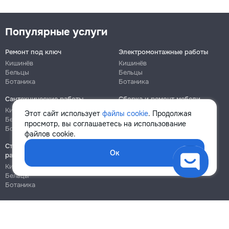
Популярные услуги
Ремонт под ключ
Электромонтажные работы
Кишинёв
Кишинёв
Бельцы
Бельцы
Ботаника
Ботаника
Сантехнические работы
Сборка и ремонт мебели
Кишинёв
Кишинёв
Этот сайт использует
файлы cookie
. Продолжая
Бельцы
Бельцы
просмотр, вы соглашаетесь на использование
Ботаника
Ботаника
файлов cookie.
Строительно-монтажные
Ок
работы
Кишинёв
Бельцы
Ботаника
Блог